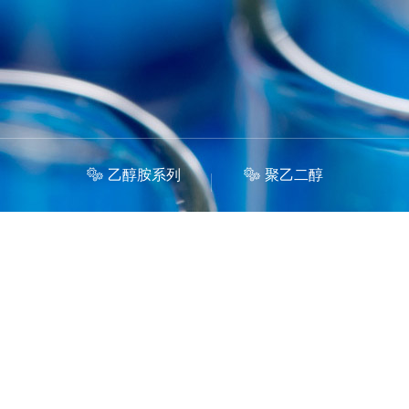
乙醇胺系列
聚乙二醇